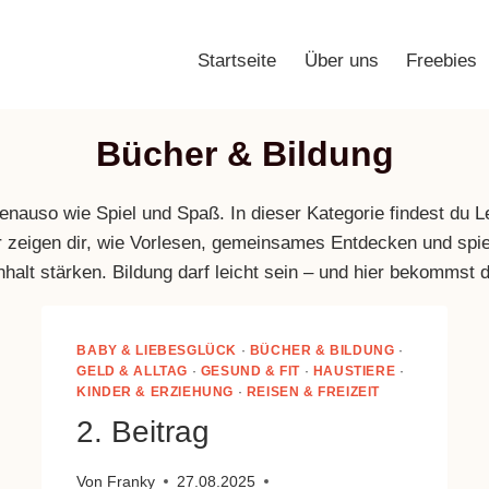
Startseite
Über uns
Freebies
Start
/
Bücher & Bildung
Bücher & Bildung
auso wie Spiel und Spaß. In dieser Kategorie findest du Le
Wir zeigen dir, wie Vorlesen, gemeinsames Entdecken und sp
lt stärken. Bildung darf leicht sein – und hier bekommst du
BABY & LIEBESGLÜCK
·
BÜCHER & BILDUNG
·
GELD & ALLTAG
·
GESUND & FIT
·
HAUSTIERE
·
KINDER & ERZIEHUNG
·
REISEN & FREIZEIT
2. Beitrag
Von
Franky
27.08.2025