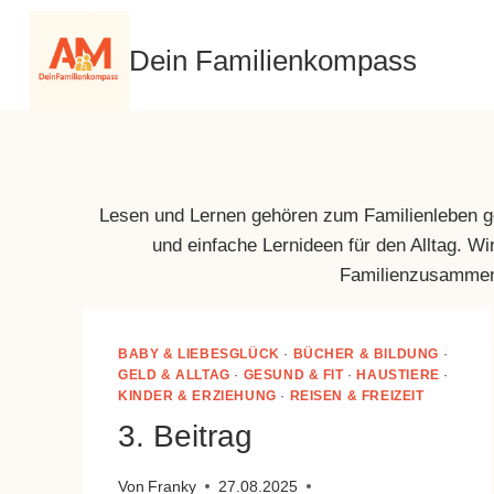
Zum
Inhalt
Dein Familienkompass
springen
Lesen und Lernen gehören zum Familienleben gen
und einfache Lernideen für den Alltag. 
Familienzusammenha
BABY & LIEBESGLÜCK
·
BÜCHER & BILDUNG
·
GELD & ALLTAG
·
GESUND & FIT
·
HAUSTIERE
·
KINDER & ERZIEHUNG
·
REISEN & FREIZEIT
3. Beitrag
Von
Franky
27.08.2025