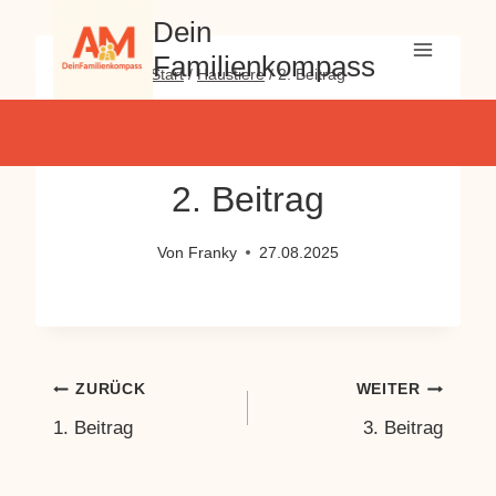
Zum
Dein
Inhalt
Familienkompass
springen
Start
/
Haustiere
/
2. Beitrag
BABY & LIEBESGLÜCK
·
BÜCHER & BILDUNG
·
GELD
& ALLTAG
·
GESUND & FIT
·
HAUSTIERE
·
KINDER &
ERZIEHUNG
·
REISEN & FREIZEIT
2. Beitrag
Von
Franky
27.08.2025
Beitragsnavigation
ZURÜCK
WEITER
1. Beitrag
3. Beitrag